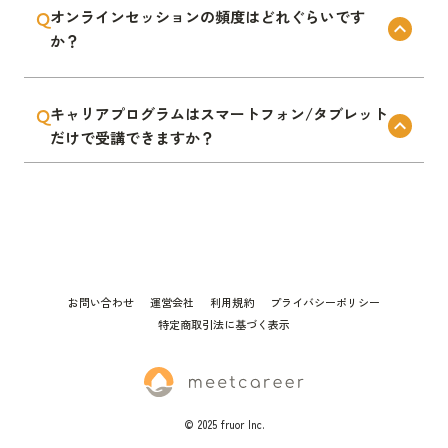
Q
オンラインセッションの頻度はどれぐらいです
keyboard_arrow_up
か？
平均すると週に1回の間隔で行いますが、サポート期間
Q
キャリアプログラムはスマートフォン/タブレット
内であれば実施タイミングは自由に決めていただくこと
keyboard_arrow_up
だけで受講できますか？
ができます。
自己分析ワークはGoogleスプレッドシートで提供してお
り、タブレットやスマートフォンでもご利用いただけま
すが、専用のアプリケーションのダウンロード（無料）
が必要です。
お問い合わせ
運営会社
利用規約
プライバシーポリシー
特定商取引法に基づく表示
オンラインセッションはGoogle Meetを使用します。
・周囲が気にならず、安定した通信速度がでる環境にて
ご参加ください。
・お子様同席は全く問題ございません。
© 2025 fruor Inc.