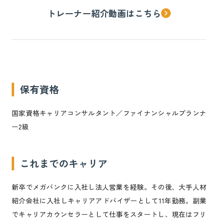
トレーナー紹介動画はこちら
keyboard_arrow_right
保有資格
国家資格キャリアコンサルタント／ファイナンシャルプランナ
ー2級
これまでのキャリア
新卒でメガバンクに入社し法人営業を経験。その後、大手人材
紹介会社に入社しキャリアアドバイザーとして11年勤務。副業
でキャリアカウンセラーとして仕事をスタートし、現在はフリ