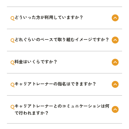
キャリアに関する不安を解消できるサービスです。詳し
Q
どういった方が利用していますか？
keyboard_arrow_up
くはサービスサイトをご覧ください。
利用者の8割は30~40代の女性となります。短期的な転
Q
どれぐらいのペースで取り組むイメージですか？
keyboard_arrow_up
職成功ではなく、長い人生の中で一度自分のキャリアに
ついて棚卸して、時間を掛けてでも次のキャリアの軸を
週に1回のペースで、ワーク(1時間)とオンラインセッシ
決めたい、といった方が多いです。
Q
料金はいくらですか？
keyboard_arrow_up
ョン(50分)を進めていただくイメージです。
サポート期間内であれば、受講スピードの調整は柔軟に
入会金：¥50,000（税込¥55,000）※入会時のみ
できますので、担当のキャリアトレーナーまでご相談く
Q
キャリアトレーナーの指名はできますか？
keyboard_arrow_up
・キャリアプランニングコース：¥350,000（税込
ださい。
¥365,000）※一括支払いの場合
ご指名は承っておりません。お悩み内容や目標に合わせ
・転職対策コース：¥350,000（税込¥365,000）※一括
Q
キャリアトレーナーとのコミュニケーションは何
て、最適なキャリアトレーナーをアサインさせていただ
keyboard_arrow_up
支払いの場合
で行われますか？
きます。
・追加コース：¥87,500（税込¥96,250）※一括支払い
の場合
主にメールにてやり取りを行います